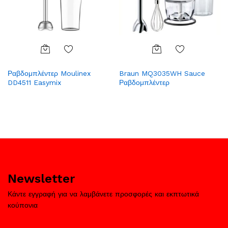
Add
Add
Ραβδομπλέντερ Moulinex
Braun MQ3035WH Sauce
to
to
DD4511 Easymix
Ραβδομπλέντερ
Wish
Wish
list
list
Newsletter
Κάντε εγγραφή για να λαμβάνετε προσφορές και εκπτωτικά
κούπονια