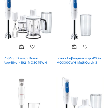
Add
Add
Ραβδομπλέντερ Braun
Braun Ραβδομπλέντερ 4192-
to
to
Aperitive 4192-MQ3045WH
MQ3000WH MultiQuick 3
Wish
Wish
list
list