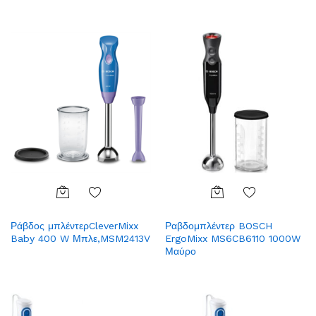
Add
Add
Ράβδος μπλέντερCleverMixx
Ραβδομπλέντερ BOSCH
to
to
Baby 400 W Μπλε,MSM2413V
ErgoMixx MS6CB6110 1000W
Wish
Wish
Μαύρο
list
list