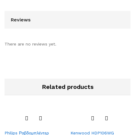
Reviews
There are no reviews yet.
Related products
Add
Add
Philips Ραβδομπλέντερ
Kenwood HDP106WG
to
to