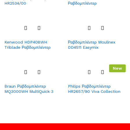
HR2534/00
Ραβδομπλέντερ
Wish
Wish
list
list
Add
Add
Kenwood HDP408WH
Ραβδομπλέντερ Moulinex
to
to
Triblade Ραβδομπλέντερ
DD4511 Easymix
Wish
Wish
list
list
New
Add
Add
Braun Ραβδομπλέντερ
Philips Ραβδομπλέντερ
to
to
MQ3000WH MultiQuick 3
HR2657/90 Viva Collection
Wish
Wish
list
list