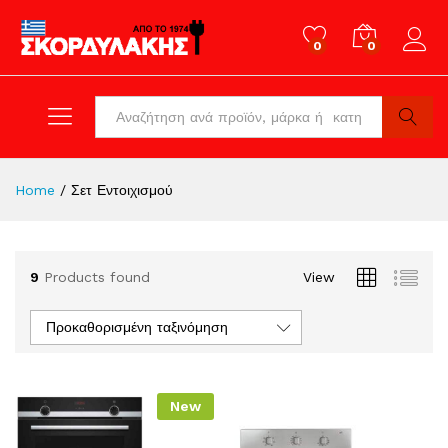
0
0
Log in
All
Search
Home
/
Σετ Εντοιχισμού
9
Products found
View
Προκαθορισμένη ταξινόμηση
New