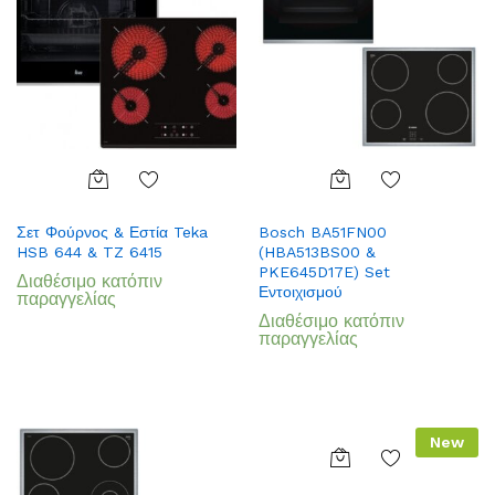
Add
Add
Σετ Φούρνος & Εστία Teka
Bosch BA51FN00
to
to
HSB 644 & TZ 6415
(HBA513BS00 &
Wish
Wish
PKE645D17E) Set
Διαθέσιμο κατόπιν
list
list
Εντοιχισμού
παραγγελίας
Διαθέσιμο κατόπιν
παραγγελίας
New
Add