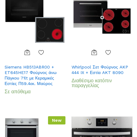
Add
Add
Siemens HB513ABR00 +
Whirlpool Σετ Φούρνος AKP
to
to
ET645HE17 Φούρνος άνω
444 IX + Εστία AKT 8090
Wish
Wish
Πάγκου 71lt με Κεραμικές
Διαθέσιμο κατόπιν
list
list
Εστίες Π59.4εκ. Μαύρος
παραγγελίας
Σε απόθεμα
New