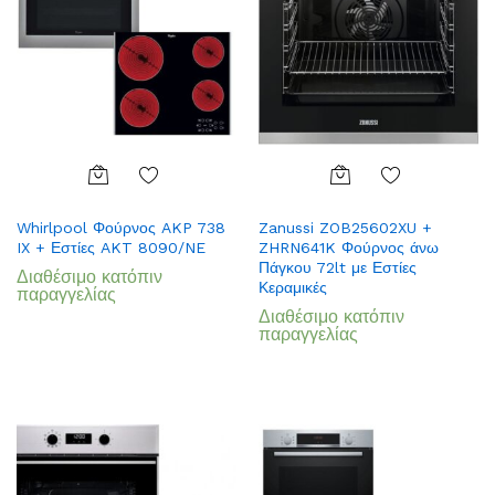
Add
Add
Whirlpool Φούρνος AKP 738
Zanussi ZOB25602XU +
to
to
IX + Εστίες AKT 8090/NE
ZHRN641K Φούρνος άνω
Wish
Wish
Πάγκου 72lt με Εστίες
Διαθέσιμο κατόπιν
list
list
Κεραμικές
παραγγελίας
Διαθέσιμο κατόπιν
παραγγελίας