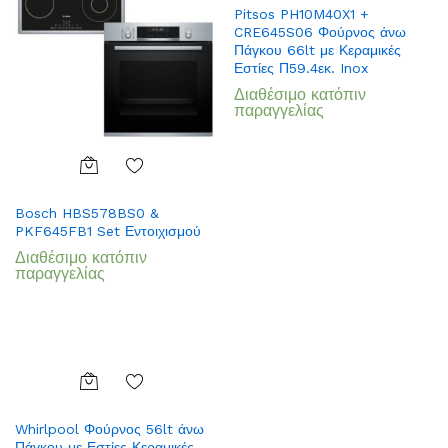
Pitsos PH10M40X1 +
to
CRE645S06 Φούρνος άνω
Wish
Πάγκου 66lt με Κεραμικές
list
Εστίες Π59.4εκ. Inox
Διαθέσιμο κατόπιν
παραγγελίας
Add
Bosch HBS578BS0 &
to
PKF645FB1 Set Εντοιχισμού
Wish
Διαθέσιμο κατόπιν
list
παραγγελίας
Add
Whirlpool Φούρνος 56lt άνω
to
Πάγκου με Εστίες Κεραμικές