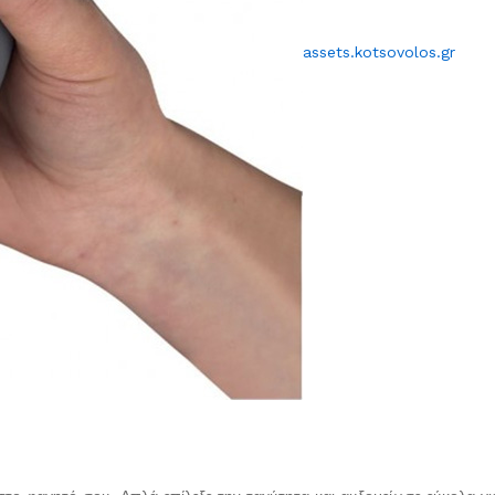
assets.kotsovolos.gr