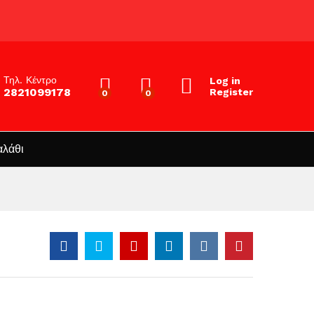
Τηλ. Κέντρο
Log in
2821099178
Register
0
0
αλάθι