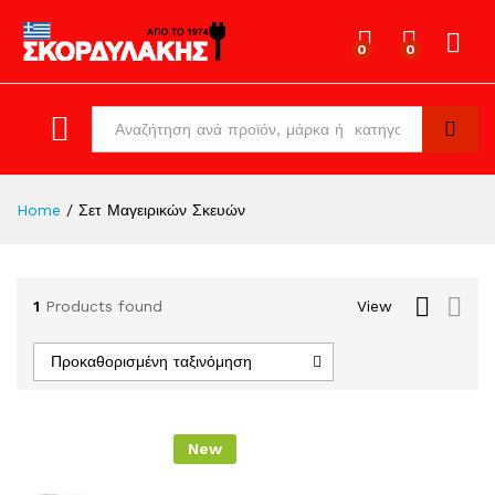
0
0
Log in
All
Search
Home
/
Σετ Μαγειρικών Σκευών
1
Products found
View
Προκαθορισμένη ταξινόμηση
New