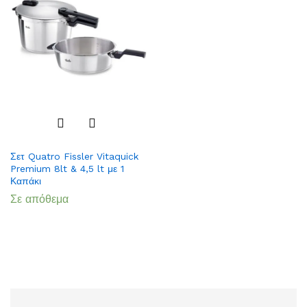
Add
Σετ Quatro Fissler Vitaquick
to
Premium 8lt & 4,5 lt με 1
Wish
Καπάκι
list
Σε απόθεμα