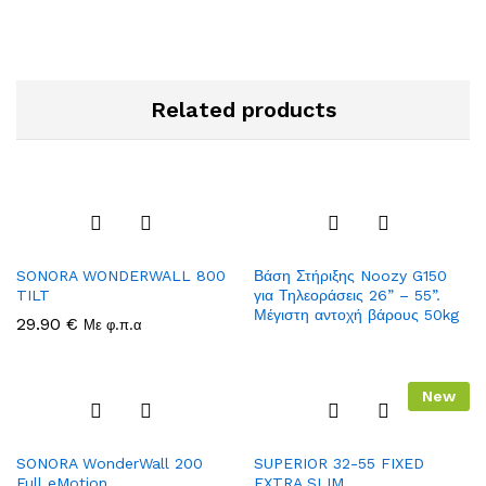
Related products
Add
Add
SONORA WONDERWALL 800
Βάση Στήριξης Noozy G150
to
to
TILT
για Τηλεοράσεις 26” – 55”.
Wish
Wish
Μέγιστη αντοχή βάρους 50kg
29.90
€
Με φ.π.α
list
list
New
Add
Add
SONORA WonderWall 200
SUPERIOR 32-55 FIXED
to
to
Full eMotion
EXTRA SLIM