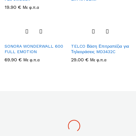
Wish
Wish
19.90
€
Με φ.π.α
list
list
Add
Add
SONORA WONDERWALL 600
TELCO Βάση Επιτραπέζια για
to
to
FULL EMOTION
Τηλεοράσεις MD3432C
Wish
Wish
69.90
€
29.00
€
Με φ.π.α
list
Με φ.π.α
list