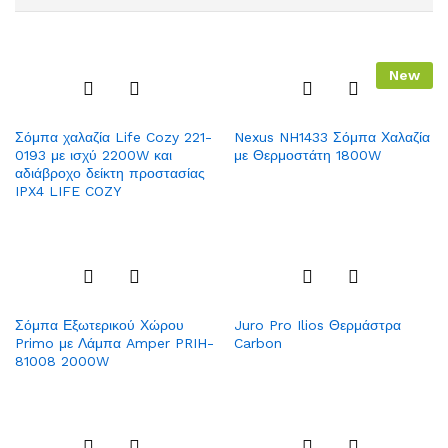
New
Add
Add
Σόμπα χαλαζία Life Cozy 221-
Nexus NH1433 Σόμπα Χαλαζία
to
to
0193 με ισχύ 2200W και
με Θερμοστάτη 1800W
Wish
Wish
αδιάβροχο δείκτη προστασίας
list
list
IPX4 LIFE COZY
Add
Add
Σόμπα Εξωτερικού Χώρου
Juro Pro Ilios Θερμάστρα
to
to
Primo με Λάμπα Amper PRIH-
Carbon
Wish
Wish
81008 2000W
list
list