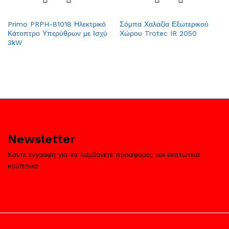
Add
Add
Primo PRPH-81018 Ηλεκτρικό
Σόμπα Χαλαζία Εξωτερικού
to
to
Κάτοπτρο Υπερύθρων με Ισχύ
Χώρου Trotec IR 2050
Wish
Wish
3kW
list
list
Newsletter
Κάντε εγγραφή για να λαμβάνετε προσφορές και εκπτωτικά
κούπονια