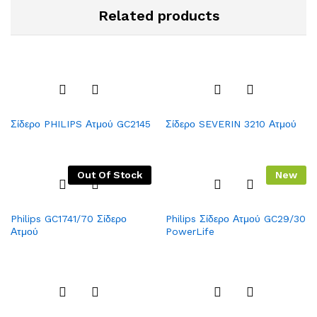
Related products
Add
Add
Σίδερο PHILIPS Ατμού GC2145
Σίδερο SEVERIN 3210 Ατμού
to
to
Wish
Wish
list
list
Out Of Stock
New
Add
Add
Philips GC1741/70 Σίδερο
Philips Σίδερο Ατμού GC29/30
to
to
Ατμού
PowerLife
Wish
Wish
list
list
Add
Add