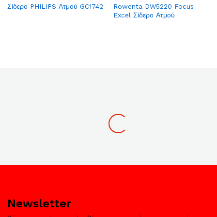
Σίδερο PHILIPS Ατμού GC1742
Rowenta DW5220 Focus
to
to
Excel Σίδερο Ατμού
Wish
Wish
list
list
Newsletter