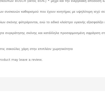
ν σκουπών BOSCH (εκτός BSN.) * μέχρι και την ενεργειακή απόδοση 
των συσκευών καθαρισμού που έχουν κινητήρες με υψηλότερη ισχύ σε
ν σκόνης φιλτράρονται, ενώ το ειδικό κλείστρο υγιεινής εξασφαλίζει
τητα συγκράτησης σκόνης και κατάλληλα προσαρμοσμένη σφράγιση στ
τις σακούλες χάρη στην επιπλέον χωρητικότητα
roduct may leave a review.