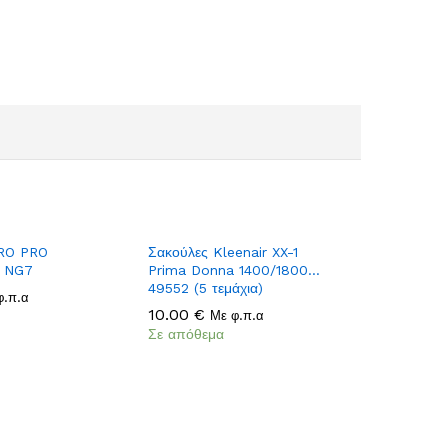
Add
Add
URO PRO
Σακούλες Kleenair XX-1
to
to
 NG7
Prima Donna 1400/1800…
49552 (5 τεμάχια)
Wish
Wish
φ.π.α
list
10.00
10.00
€
€
list
Με φ.π.α
Σε απόθεμα