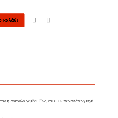
 καλάθι
Add
Com
to
pare
Wish
list
αν η σακούλα γεμίζει. Έως και 60% περισσότερη ισχύ