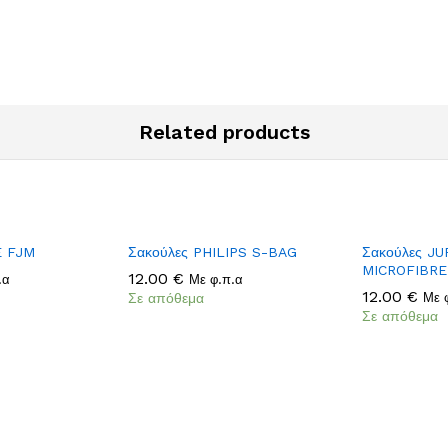
Related products
Add
Add
E FJM
Σακούλες PHILIPS S-BAG
Σακούλες J
to
to
MICROFIBRE
12.00
12.00
€
€
.α
Με φ.π.α
Wish
Wish
12.00
12.00
€
€
Σε απόθεμα
Με 
list
list
Σε απόθεμα