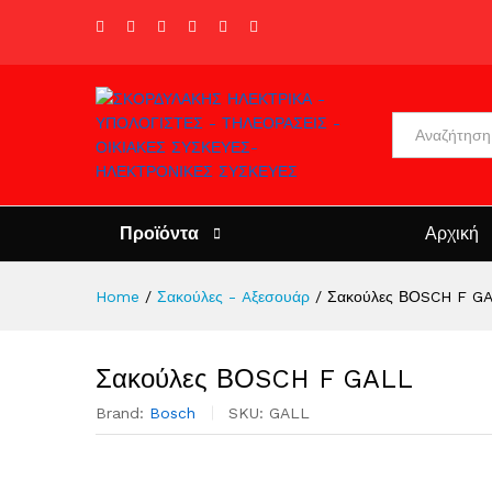
All
Προϊόντα
Αρχική
Home
/
Σακούλες - Aξεσουάρ
/
Σακούλες ΒΟSCH F G
Σακούλες ΒΟSCH F GALL
Brand:
Bosch
SKU:
GALL