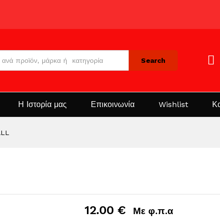
Search
Η Ιστορία μας
Επικοινωνία
Wishlist
Κ
ALL
12.00
€
Με φ.π.α