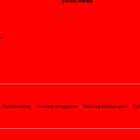
Social Media
ς
το
– Προϋποθέσεις
Πολιτική απορρήτου
Πολιτική Επιστροφών
Τρό