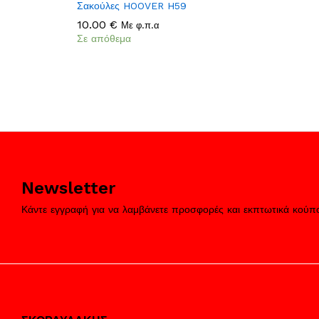
Add
Σακούλες HOOVER H59
to
10.00
10.00
€
€
Με φ.π.α
Wish
Σε απόθεμα
list
Newsletter
Κάντε εγγραφή για να λαμβάνετε προσφορές και εκπτωτικά κούπ