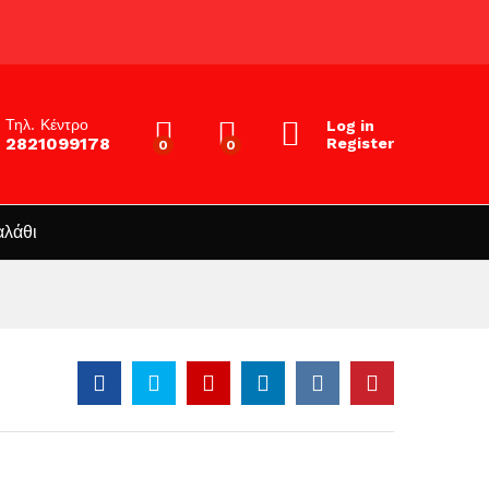
Τηλ. Κέντρο
Log in
2821099178
Register
0
0
αλάθι