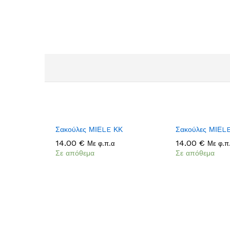
Add
Σακούλες ΜΙΕLE ΚΚ
Σακούλες ΜΙΕL
to
14.00
14.00
€
€
14.00
14.00
€
€
Με φ.π.α
Με φ.π
Wish
Σε απόθεμα
Σε απόθεμα
list