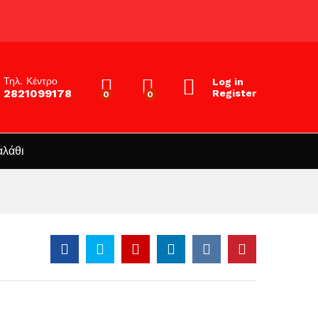
Τηλ. Κέντρο
Log in
2821099178
Register
0
0
αλάθι