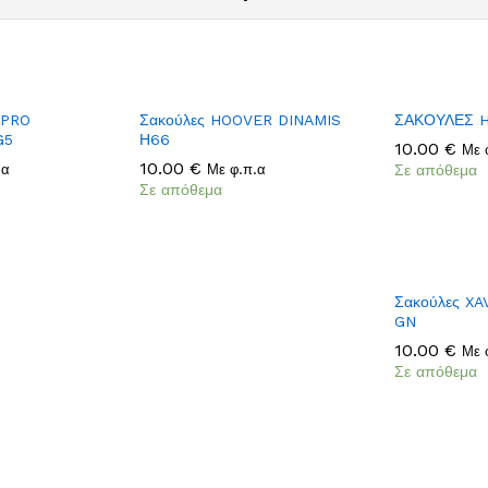
Add
Add
 PRO
Σακούλες HOOVER DINAMIS
ΣΑΚΟΥΛΕΣ 
to
to
G5
Η66
10.00
10.00
€
€
Με 
Wish
Wish
10.00
10.00
€
€
.α
Με φ.π.α
Σε απόθεμα
list
list
Σε απόθεμα
Σακούλες XA
GN
10.00
10.00
€
€
Με 
Σε απόθεμα