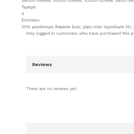
S8000-S8999, S5000-S5999, S2000-S2999, S800-S858,
Τεμάχια
4
Επιπλέον
20% μεγαλύτερη διάρκεια ζωής χάρη στην τεχνολογία 3D, 4
Only logged in customers who have purchased this p
Reviews
There are no reviews yet.