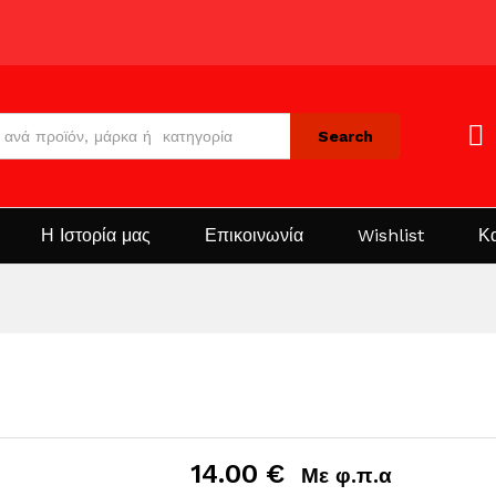
Search
Η Ιστορία μας
Επικοινωνία
Wishlist
Κ
14.00
€
Με φ.π.α