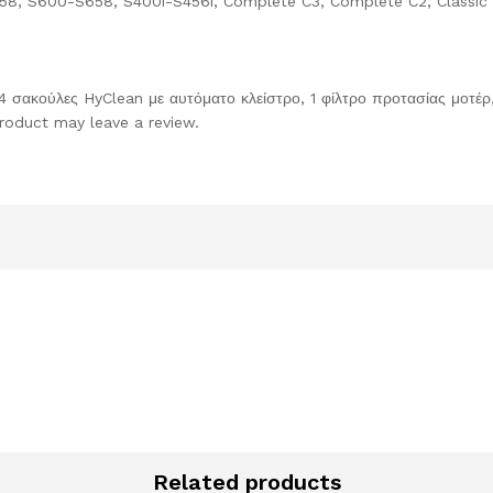
 S600-S658, S400i-S456i, Complete C3, Complete C2, Classic 
 σακούλες HyClean με αυτόματο κλείστρο, 1 φίλτρο προτασίας μοτέρ,
roduct may leave a review.
Related products