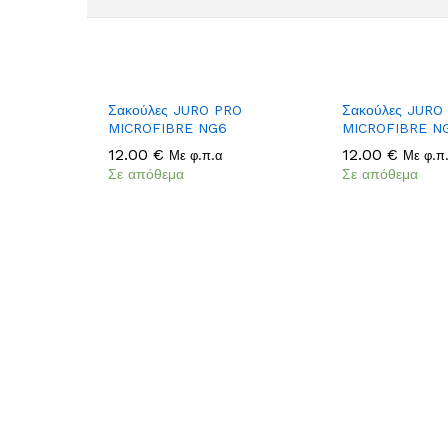
Add
Σακούλες JURO PRO
Σακούλες JURO
to
MICROFIBRE NG6
MICROFIBRE N
Wish
12.00
12.00
€
€
12.00
12.00
€
€
Με φ.π.α
Με φ.π
list
Σε απόθεμα
Σε απόθεμα