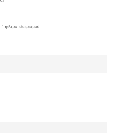
C1
 1 φίλτρο εξαερισμού