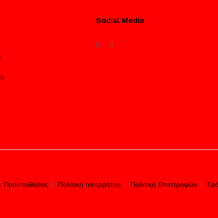
Social Media
ς
το
– Προϋποθέσεις
Πολιτική απορρήτου
Πολιτική Επιστροφών
Τρό