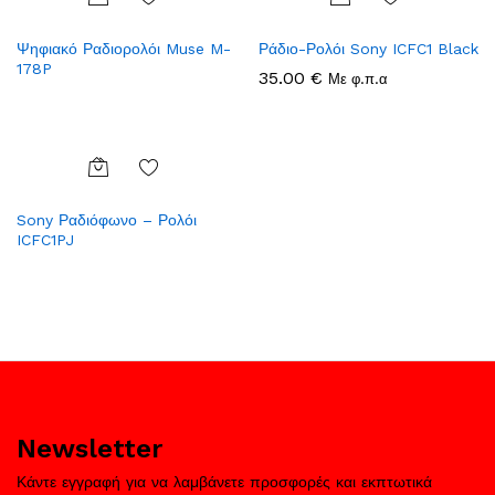
Add
Add
Ψηφιακό Ραδιορολόι Muse M-
Ράδιο-Ρολόι Sony ICFC1 Black
to
to
178P
Wish
Wish
35.00
€
Με φ.π.α
list
list
Add
Sony Ραδιόφωνο – Ρολόι
to
ICFC1PJ
Wish
list
Newsletter
Κάντε εγγραφή για να λαμβάνετε προσφορές και εκπτωτικά