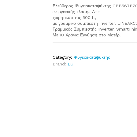
Ελεύθερος Ψυγειοκαταψύκτης GBB567PZ
ενεργειακής κλάσης Α++
χωρητικότητας 500 lt,
με γραμμικό συμπιεστή Ιnverter. LINEAR
Γραμμικός Συμπιεστής Inverter, SmartTh
Με 10 Χρόνια Εγγύηση στο Μοτέρ!
Category:
Ψυγειοκαταψύκτης
Brand:
LG