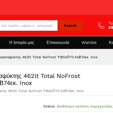
Τη
Search
2
Η Ιστορία μας
Επικοινωνία
Wishlist
Κ
αταψύκτης 462lt Total NoFrost Υ185xΠ70.5xΒ74εκ. Inox
ύκτης 462lt Total NoFrost
Β74εκ. Inox
ς 462lt Total NoFrost Υ185xΠ70.5xΒ74εκ. Inox
Status:
Διαθέσιμο κατόπιν παραγγελίας