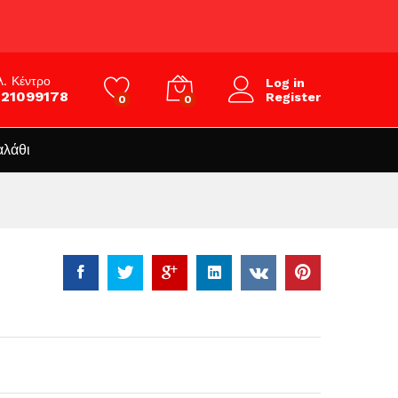
λ. Κέντρο
Log in
821099178
Register
0
0
αλάθι