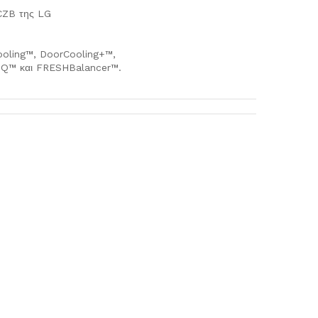
CZB της LG
Cooling™, DoorCooling+™,
inQ™ και FRESHBalancer™.