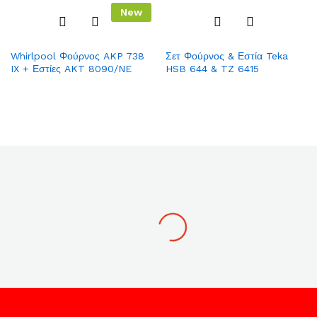
New
Add
Add
Whirlpool Φούρνος AKP 738
Σετ Φούρνος & Εστία Teka
to
to
IX + Εστίες AKT 8090/NE
HSB 644 & TZ 6415
Wish
Wish
list
list