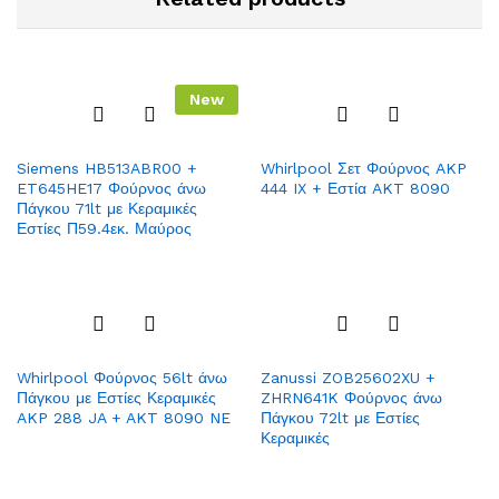
New
Add
Add
Siemens HB513ABR00 +
Whirlpool Σετ Φούρνος AKP
to
to
ET645HE17 Φούρνος άνω
444 IX + Εστία AKT 8090
Wish
Wish
Πάγκου 71lt με Κεραμικές
list
list
Εστίες Π59.4εκ. Μαύρος
Add
Add
Whirlpool Φούρνος 56lt άνω
Zanussi ZOB25602XU +
to
to
Πάγκου με Εστίες Κεραμικές
ZHRN641K Φούρνος άνω
Wish
Wish
AKP 288 JA + AKT 8090 NE
Πάγκου 72lt με Εστίες
list
list
Κεραμικές