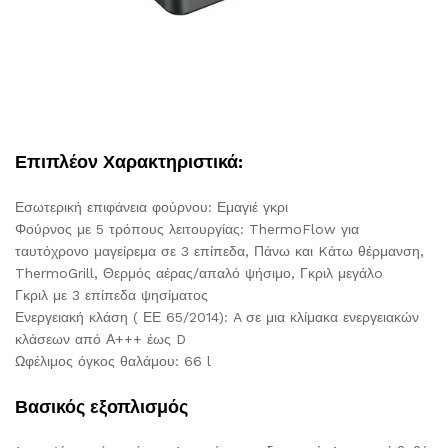
Επιπλέον Χαρακτηριστικά:
Εσωτερική επιφάνεια φούρνου: Εμαγιέ γκρι
Φούρνος με 5 τρόπους λειτουργίας: ThermoFlow για
ταυτόχρονο μαγείρεμα σε 3 επίπεδα, Πάνω και Kάτω θέρμανση,
ThermoGrill, Θερμός αέρας/απαλό ψήσιμο, Γκριλ μεγάλo
Γκριλ με 3 επίπεδα ψησίματος
Ενεργειακή κλάση ( ΕΕ 65/2014): A σε μια κλίμακα ενεργειακών
κλάσεων από Α+++ έως D
Ωφέλιμος όγκος θαλάμου: 66 l
Βασικός εξοπλισμός