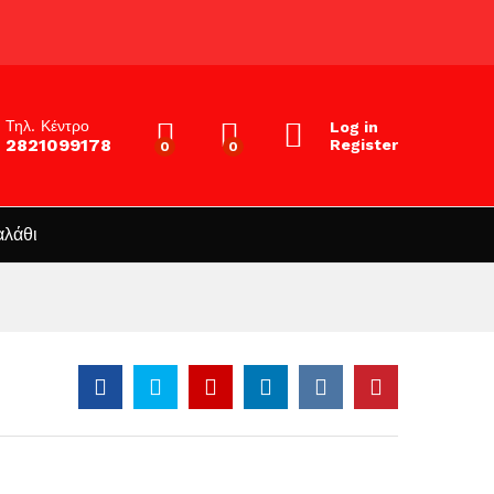
Τηλ. Κέντρο
Log in
2821099178
Register
0
0
αλάθι