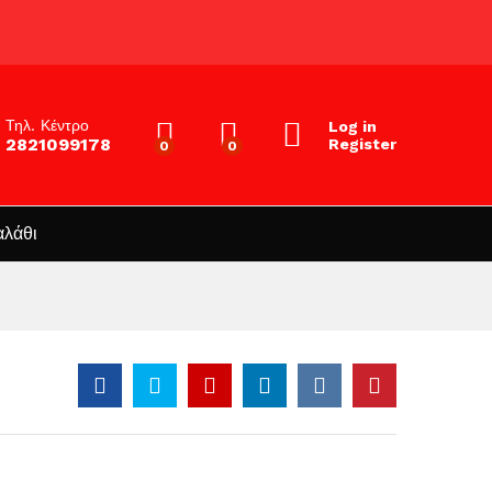
Τηλ. Κέντρο
Log in
2821099178
Register
0
0
αλάθι