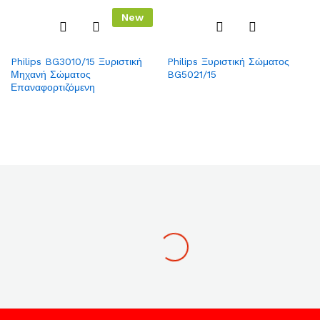
New
Add
Add
Philips BG3010/15 Ξυριστική
Philips Ξυριστική Σώματος
to
to
Μηχανή Σώματος
BG5021/15
Wish
Wish
Επαναφορτιζόμενη
list
list