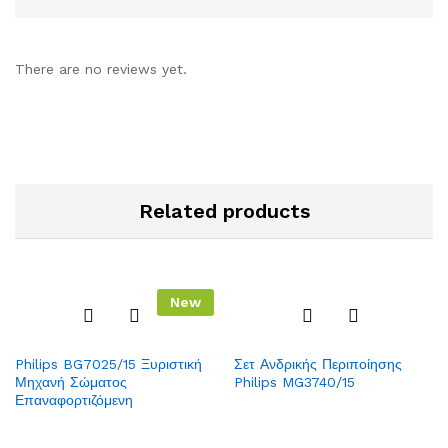
There are no reviews yet.
Related products
New
Add
Add
Philips BG7025/15 Ξυριστική
Σετ Ανδρικής Περιποίησης
to
to
Μηχανή Σώματος
Philips MG3740/15
Wish
Wish
Επαναφορτιζόμενη
list
list