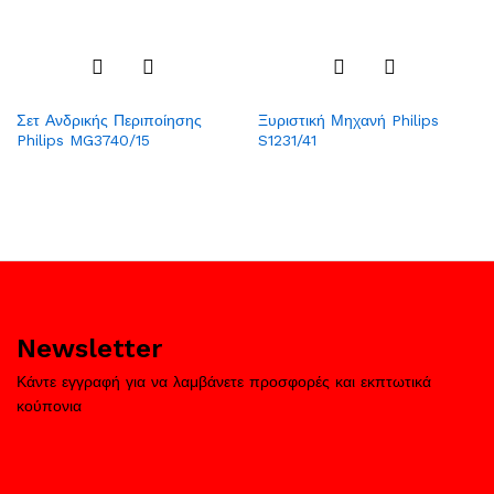
Add
Add
Σετ Ανδρικής Περιποίησης
Ξυριστική Μηχανή Philips
to
to
Philips MG3740/15
S1231/41
Wish
Wish
list
list
Newsletter
Κάντε εγγραφή για να λαμβάνετε προσφορές και εκπτωτικά
κούπονια