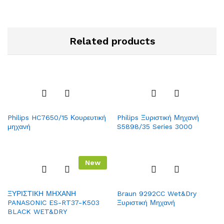
Related products
Add
Add
Philips HC7650/15 Κουρευτική
Philips Ξυριστική Μηχανή
to
to
μηχανή
S5898/35 Series 3000
Wish
Wish
list
list
New
Add
Add
ΞΥΡΙΣΤΙΚΗ ΜΗΧΑΝΗ
Braun 9292CC Wet&Dry
to
to
PANASONIC ES-RT37-K503
Ξυριστική Μηχανή
Wish
Wish
BLACK WET&DRY
list
list