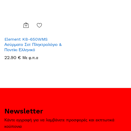
Add
Element KB-650WMS
to
Ασύρματο Σετ Πληκτρολόγιο &
Wish
Ποντίκι Ελληνικό
list
22.90
€
Με φ.π.α
Newsletter
Κάντε εγγραφή για να λαμβάνετε προσφορές και εκπτωτικά
κούπονια