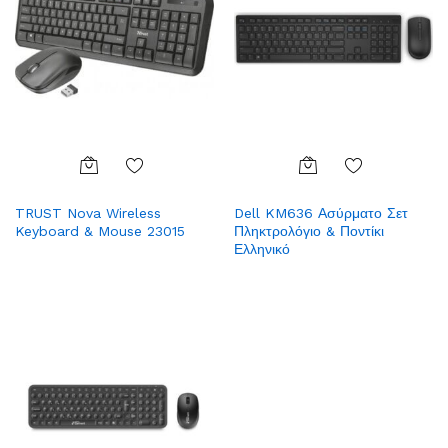
Add
Add
TRUST Nova Wireless
Dell KM636 Ασύρματο Σετ
to
to
Keyboard & Mouse 23015
Πληκτρολόγιο & Ποντίκι
Wish
Wish
Ελληνικό
list
list