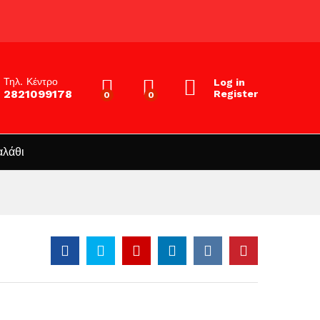
Τηλ. Κέντρο
Log in
2821099178
Register
0
0
αλάθι