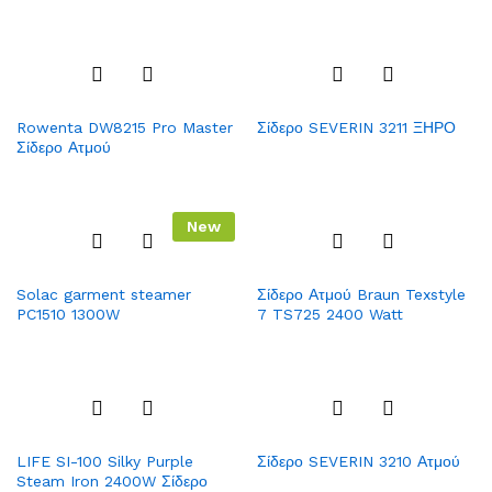
Add
Add
Rowenta DW8215 Pro Master
Σίδερο SEVERIN 3211 ΞΗΡΟ
to
to
Σίδερο Ατμού
Wish
Wish
list
list
New
Add
Add
Solac garment steamer
Σίδερο Ατμού Braun Texstyle
to
to
PC1510 1300W
7 TS725 2400 Watt
Wish
Wish
list
list
Add
Add
LIFE SI-100 Silky Purple
Σίδερο SEVERIN 3210 Ατμού
to
to
Steam Iron 2400W Σίδερο
Wish
Wish