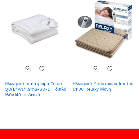
Add
Add
Ηλεκτρικό υπόστρωμα Telco
Ηλεκτρικό Υπόστρωμα Imetec
to
to
QD(L*W)/1.9m2-SD-DT διπλό
6113C Relaxy Μονή
Wish
Wish
160×140 εκ Λευκό
list
list