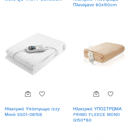
Wish
Wish
Πλενόμενο 80x150cm
list
list
Add
Add
Ηλεκτρικό Υπόστρωμα Izzy
Ηλεκτρικό ΥΠΟΣΤΡΩΜΑ
to
to
Μονό SS01-0815B
PRIMO FLEECE MONO
Wish
Wish
G150*80
list
list