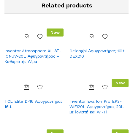
Related products
New
Add
Add
Inventor Atmosphere XL ΑΤ-
Delonghi Αφυγραντήρας 10lt
to
to
IONUV-20L Αφυγραντήρας –
DEX210
Wish
Wish
Καθαριστής Αέρα
list
list
New
Add
Add
TCL Elite D-16 Αφυγραντήρας
Inventor Eva Ion Pro EP3-
to
to
16lt
WiFi20L Αφυγραντήρας 20lt
Wish
Wish
με Ιονιστή και Wi-Fi
list
list