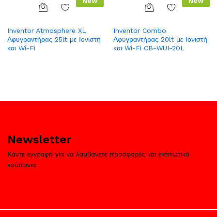
New
New
Add
Add
Inventor Atmosphere XL
Inventor Combo
to
to
Αφυγραντήρας 25lt με Ιονιστή
Αφυγραντήρας 20lt με Ιονιστή
Wish
Wish
και Wi-Fi
και Wi-Fi CB-WUI-20L
list
list
Newsletter
Κάντε εγγραφή για να λαμβάνετε προσφορές και εκπτωτικά
κούπονια