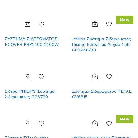
New
Add
Add
ΣΥΣΤΗΜΑ ΣΙΔΕΡΩΜΑΤΟΣ
Philips Σύστημα Σιδερώματος
to
to
HOOVER PRP2400 2400W
Πίεσης 6.5bar με Δοχείο 1.5lt
Wish
Wish
GC7846/80
list
list
Add
Add
Σίδερο PHILIPS Σύστημα
Σύστημα Σιδερώματος TEFAL
to
to
Σιδερώματος GC6720
GV6815
Wish
Wish
list
list
New
Add
Add