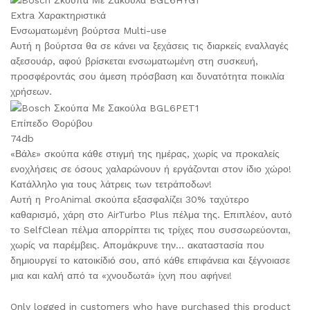
Extra Χαρακτηριστικά
Ενσωματωμένη βούρτσα Multi-use
Αυτή η βούρτσα θα σε κάνει να ξεχάσεις τις διαρκείς εναλλαγές
αξεσουάρ, αφού βρίσκεται ενσωματωμένη στη συσκευή,
προσφέροντάς σου άμεση πρόσβαση και δυνατότητα ποικιλία
χρήσεων.
Eπίπεδo Θορύβου
74db
«Βάλε» σκούπα κάθε στιγμή της ημέρας, χωρίς να προκαλείς
ενοχλήσεις σε όσους χαλαρώνουν ή εργάζονται στον ίδιο χώρο!
Κατάλληλο για τους λάτρεις των τετράποδων!
Αυτή η ProAnimal σκούπα εξασφαλίζει 30% ταχύτερο
καθαρισμό, χάρη στο AirTurbo Plus πέλμα της. Επιπλέον, αυτό
το SelfClean πέλμα απορρίπτει τις τρίχες που συσσωρεύονται,
χωρίς να παρέμβεις. Απομάκρυνε την… ακαταστασία που
δημιουργεί το κατοικίδιό σου, από κάθε επιφάνεια και ξέγνοιασε
μια και καλή από τα «χνουδωτά» ίχνη που αφήνει!
Only logged in customers who have purchased this product