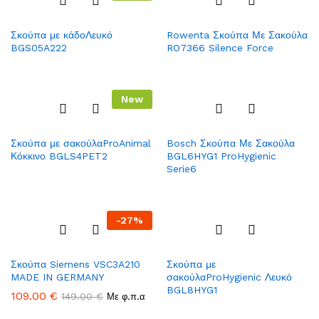
Add
Add
Σκούπα με κάδοΛευκό
Rowenta Σκούπα Με Σακούλα
to
to
BGS05A222
RO7366 Silence Force
Wish
Wish
list
list
New
Add
Add
Σκούπα με σακούλαProAnimal
Bosch Σκούπα Με Σακούλα
to
to
Κόκκινο BGLS4PET2
BGL6HYG1 ProHygienic
Wish
Wish
Serie6
list
list
-
27%
Add
Add
Σκούπα Siemens VSC3A210
Σκούπα με
to
to
MADE IN GERMANY
σακούλαProHygienic Λευκό
Wish
Wish
BGL8HYG1
109.00
€
149.00
€
list
Με φ.π.α
list