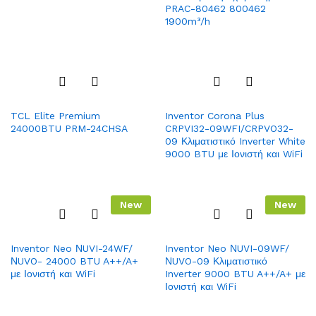
Wish
Wish
PRAC-80462 800462
list
list
1900m³/h
Add
Add
TCL Elite Premium
Inventor Corona Plus
to
to
24000BTU PRM-24CHSA
CRPVI32-09WFI/CRPVO32-
Wish
Wish
09 Κλιματιστικό Inverter White
list
list
9000 BTU με Ιονιστή και WiFi
New
New
Add
Add
Inventor Neo ΝUVI-24WF/
Inventor Neo ΝUVI-09WF/
to
to
ΝUVO- 24000 BTU A++/A+
ΝUVO-09 Κλιματιστικό
Wish
Wish
με Ιονιστή και WiFi
Inverter 9000 BTU A++/A+ με
list
list
Ιονιστή και WiFi