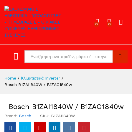
0
0
Log in
All
Search
Home
/
Κλιματιστικά Inverter
/
Bosch B1ZAI1840W / B1ZAO1840w
Bosch B1ZAI1840W / B1ZAO1840w
Brand:
Bosch
SKU:
B1ZAI1840W