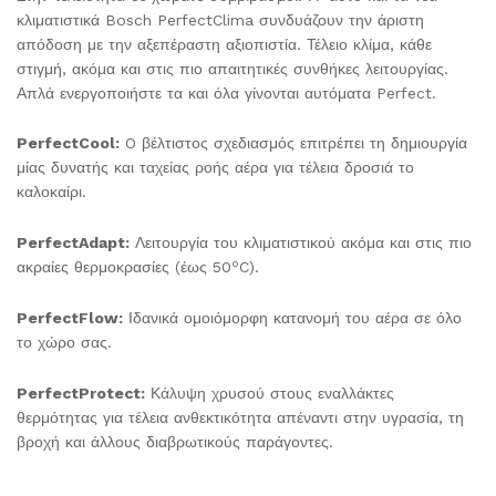
κλιματιστικά Bosch PerfectClima συνδυάζουν την άριστη
απόδοση με την αξεπέραστη αξιοπιστία. Τέλειο κλίμα, κάθε
στιγμή, ακόμα και στις πιο απαιτητικές συνθήκες λειτουργίας.
Απλά ενεργοποιήστε τα και όλα γίνονται αυτόματα Perfect.
PerfectCool:
O βέλτιστος σχεδιασμός επιτρέπει τη δημιουργία
μίας δυνατής και ταχείας ροής αέρα για τέλεια δροσιά το
καλοκαίρι.
PerfectAdapt:
Λειτουργία του κλιματιστικού ακόμα και στις πιο
o
ακραίες θερμοκρασίες (έως 50
C).
PerfectFlow:
Ιδανικά ομοιόμορφη κατανομή του αέρα σε όλο
το χώρο σας.
PerfectProtect:
Κάλυψη χρυσού στους εναλλάκτες
θερμότητας για τέλεια ανθεκτικότητα απέναντι στην υγρασία, τη
βροχή και άλλους διαβρωτικούς παράγοντες.