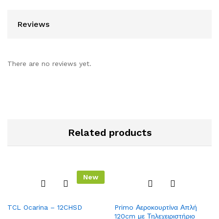
Reviews
There are no reviews yet.
Related products
New
Add
Add
TCL Ocarina – 12CHSD
Primo Αεροκουρτίνα Απλή
to
to
120cm με Τηλεχειριστήριο