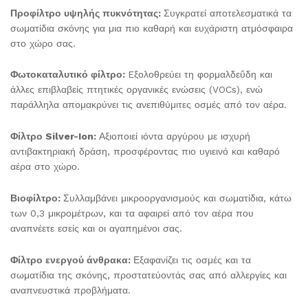
Προφίλτρο υψηλής πυκνότητας:
Συγκρατεί αποτελεσματικά τα
σωματίδια σκόνης για μια πιο καθαρή και ευχάριστη ατμόσφαιρα
στο χώρο σας.
Φωτοκαταλυτικό φίλτρο:
Eξολοθρεύει τη φορμαλδεΰδη και
άλλες επιβλαβείς πτητικές οργανικές ενώσεις (VOCs), ενώ
παράλληλα απομακρύνει τις ανεπιθύμιτες οσμές από τον αέρα.
Φίλτρο Silver-Ion:
Αξιοποιεί ιόντα αργύρου με ισχυρή
αντιβακτηριακή δράση, προσφέροντας πιο υγιεινό και καθαρό
αέρα στο χώρο.
Βιοφίλτρο:
Συλλαμβάνει μικροοργανισμούς και σωματίδια, κάτω
των 0,3 μικρομέτρων, και τα αφαιρεί από τον αέρα που
αναπνέετε εσείς και οι αγαπημένοι σας.
Φίλτρο ενεργού άνθρακα:
Εξαφανίζει τις οσμές και τα
σωματίδια της σκόνης, προστατεύοντάς σας από αλλεργίες και
αναπνευστικά προβλήματα.