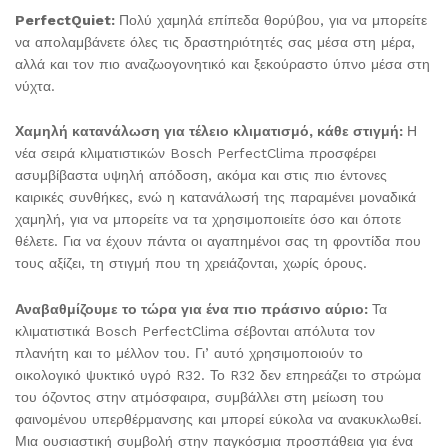
PerfectQuiet:
Πολύ χαμηλά επίπεδα θορύβου, για να μπορείτε
να απολαμβάνετε όλες τις δραστηριότητές σας μέσα στη μέρα,
αλλά και τον πιο αναζωογονητικό και ξεκούραστο ύπνο μέσα στη
νύχτα.
Χαμηλή κατανάλωση για τέλειο κλιματισμό, κάθε στιγμή:
Η
νέα σειρά κλιματιστικών Bosch PerfectClima προσφέρει
ασυμβίβαστα υψηλή απόδοση, ακόμα και στις πιο έντονες
καιρικές συνθήκες, ενώ η κατανάλωσή της παραμένει μοναδικά
χαμηλή, για να μπορείτε να τα χρησιμοποιείτε όσο και όποτε
θέλετε. Για να έχουν πάντα οι αγαπημένοι σας τη φροντίδα που
τους αξίζει, τη στιγμή που τη χρειάζονται, χωρίς όρους.
Αναβαθμίζουμε το τώρα για ένα πιο πράσινο αύριο:
Τα
κλιματιστικά Bosch PerfectClima σέβονται απόλυτα τον
πλανήτη και το μέλλον του. Γι’ αυτό χρησιμοποιούν το
οικολογικό ψυκτικό υγρό R32. Το R32 δεν επηρεάζει το στρώμα
του όζοντος στην ατμόσφαιρα, συμβάλλει στη μείωση του
φαινομένου υπερθέρμανσης και μπορεί εύκολα να ανακυκλωθεί.
Μια ουσιαστική συμβολή στην παγκόσμια προσπάθεια για ένα