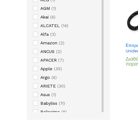
AGM
(1)
Akai
(4)
ALCATEL
(14)
Alfa
(3)
Amazon
(2)
Επιτρ
Unide
ANCUS
(2)
Διαθέ
APACER
(7)
παρα
Apple
(35)
Argo
(4)
ARIETE
(30)
Asus
(1)
Babyliss
(11)
Belissima
(8)
Blackview
(1)
Bosch
(183)
Brandt
(1)