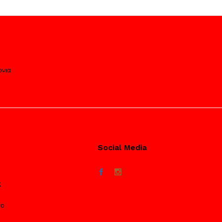
ονια
Social Media
ς
το