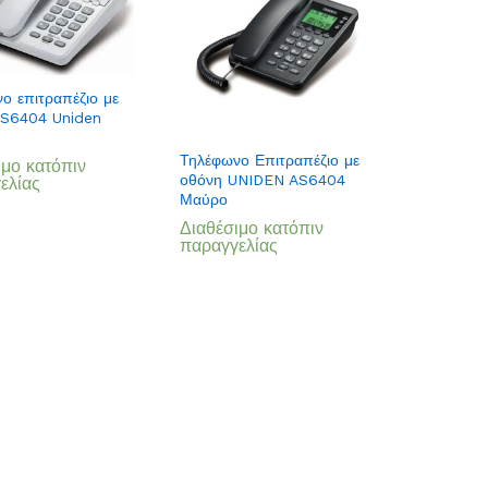
Add
ο επιτραπέζιο με
to
AS6404 Uniden
Wish
Add
Τηλέφωνο Επιτραπέζιο με
ιμο κατόπιν
list
to
οθόνη UNIDEN AS6404
ελίας
Μαύρο
Wish
Διαθέσιμο κατόπιν
list
παραγγελίας