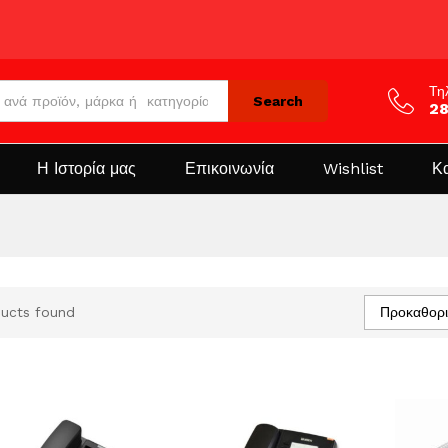
Τη
Search
2
Η Ιστορία μας
Επικοινωνία
Wishlist
Κ
Προκαθορι
ucts found