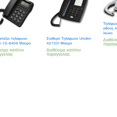
Τηλέφων
οθόνη 
λευκο
Add
Add
απέζιο τηλέφωνο
Σταθερό Τηλέφωνο Uniden
Διαθέσ
to
to
n CE-6409 Μαύρο
AS7201 Μαύρο
παραγγ
Wish
Wish
σιμο κατόπιν
Διαθέσιμο κατόπιν
γγελίας
παραγγελίας
list
list