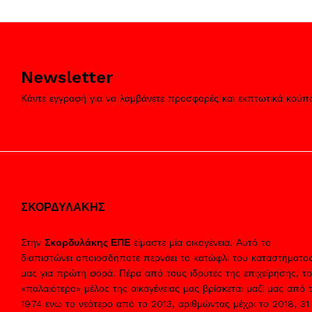
BRAUN
(30)
Brennenstuhl
(2)
CAMPINGAZ
(7)
Newsletter
CANDY
(20)
Canon
(9)
Κάντε εγγραφή για να λαμβάνετε προσφορές και εκπτωτικά κούπ
CARAD
(4)
CECOTEC
(1)
Clatronic
(3)
Cloer
(4)
CRYSTAL AUDIO
(10)
ΣΚΟΡΔΥΛΑΚΗΣ
Cvmore
(1)
DAEWOO
(2)
Στην
Σκορδυλάκης ΕΠΕ
είμαστε μία οικογένεια. Αυτό το
Davoline
(43)
διαπιστώνει οποιοσδήποτε περνάει το κατώφλι του καταστήματο
DELL
μας για πρώτη φορά. Πέρα από τους ιδρυτές της επιχείρησης, το
(7)
«παλαιότερο» μέλος της οικογένειας μας βρίσκεται μαζί μας από 
DELONGHI
(46)
1974 ενώ το νεότερο από το 2013, αριθμώντας μέχρι το 2018, 31
Denver
(2)