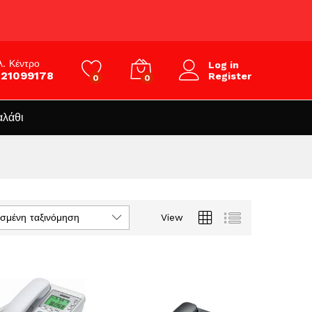
λ. Κέντρο
Log in
821099178
Register
0
0
αλάθι
σμένη ταξινόμηση
View