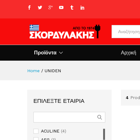
All
Προϊόντα
Αρχική
Home
/
UNIDEN
4
Prod
ΕΠΙΛΈΞΤΕ ΕΤΑΙΡΊΑ
ACULINE
(4)
AEG
(1)