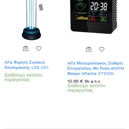
Add
Add
Alfa Φορητή Συσκευή
to
Alfa Μετεωρολογικός Σταθμός
to
Απολύμανσης LED UVC
Επιτραπέζιος Με Ρολόι 600114
Wish
Wish
Μαύρο AlfaOne ET522H
Διαθέσιμο κατόπιν
list
list
παραγγελίας
10.99
€
Με φ.π.α
Διαθέσιμο κατόπιν
παραγγελίας