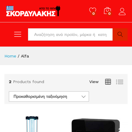
0
0
Log in
All
Search
Home
/
Alfa
2
Products found
View
Προκαθορισμένη ταξινόμηση