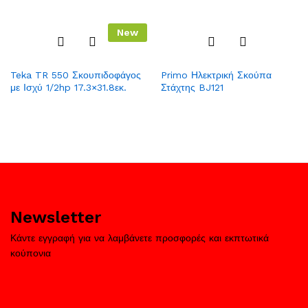
New
Add
Add
Teka TR 550 Σκουπιδοφάγος
Primo Ηλεκτρική Σκούπα
to
to
με Ισχύ 1/2hp 17.3×31.8εκ.
Στάχτης BJ121
Wish
Wish
list
list
Newsletter
Κάντε εγγραφή για να λαμβάνετε προσφορές και εκπτωτικά
κούπονια